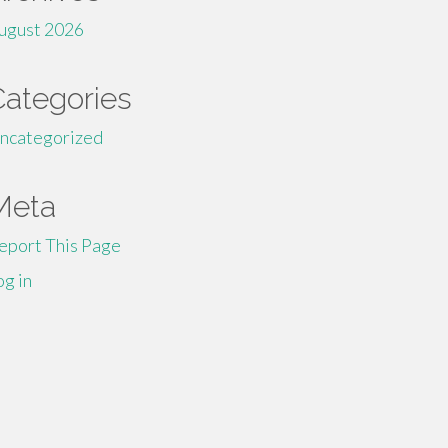
ugust 2026
Categories
ncategorized
Meta
eport This Page
og in