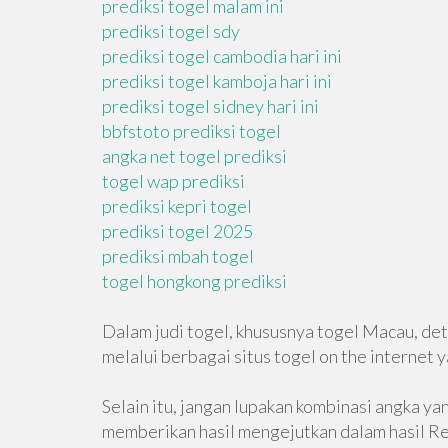
prediksi togel malam ini
prediksi togel sdy
prediksi togel cambodia hari ini
prediksi togel kamboja hari ini
prediksi togel sidney hari ini
bbfstoto prediksi togel
angka net togel prediksi
togel wap prediksi
prediksi kepri togel
prediksi togel 2025
prediksi mbah togel
togel hongkong prediksi
Dalam judi togel, khususnya togel Macau, deta
melalui berbagai situs togel on the internet 
Selain itu, jangan lupakan kombinasi angka yan
memberikan hasil mengejutkan dalam hasil Re