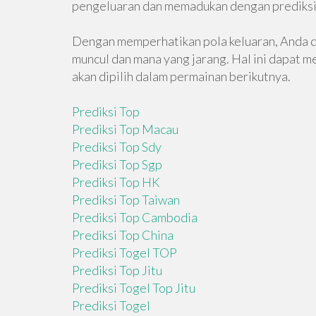
pengeluaran dan memadukan dengan prediksi 
Dengan memperhatikan pola keluaran, Anda d
muncul dan mana yang jarang. Hal ini dapat
akan dipilih dalam permainan berikutnya.
Prediksi Top
Prediksi Top Macau
Prediksi Top Sdy
Prediksi Top Sgp
Prediksi Top HK
Prediksi Top Taiwan
Prediksi Top Cambodia
Prediksi Top China
Prediksi Togel TOP
Prediksi Top Jitu
Prediksi Togel Top Jitu
Prediksi Togel