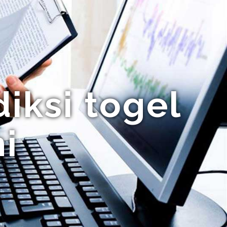
iksi togel
ni