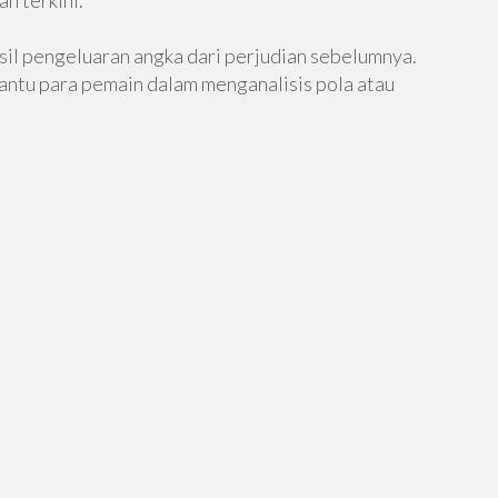
n terkini.
sil pengeluaran angka dari perjudian sebelumnya.
ntu para pemain dalam menganalisis pola atau