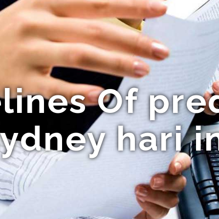
lines Of pred
ydney hari i