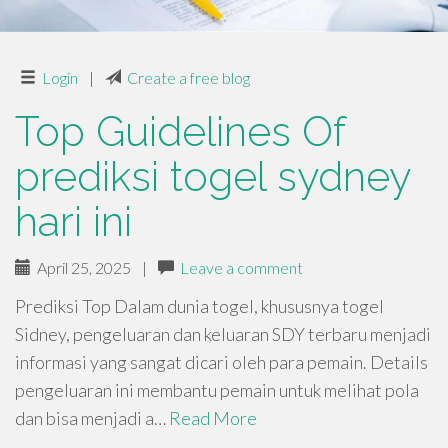
Login
|
Create a free blog
Top Guidelines Of
prediksi togel sydney
hari ini
April 25, 2025
|
Leave a comment
Prediksi Top Dalam dunia togel, khususnya togel
Sidney, pengeluaran dan keluaran SDY terbaru menjadi
informasi yang sangat dicari oleh para pemain. Details
pengeluaran ini membantu pemain untuk melihat pola
dan bisa menjadi a…
Read More